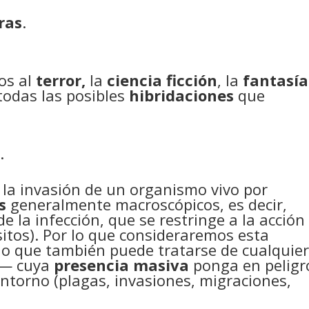
ras
.
os al
terror,
la
ciencia ficción
, la
fantasía
todas las posibles
hibridaciones
que
s
.
 la invasión de un organismo vivo por
s
generalmente macroscópicos, es decir,
de la infección, que se restringe a la acción
sitos). Por lo que consideraremos esta
o que también puede tratarse de cualquie
o— cuya
presencia masiva
ponga en peligr
entorno (plagas, invasiones, migraciones,