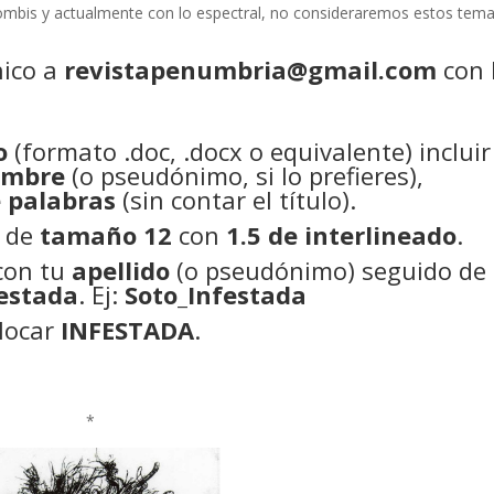
ombis y actualmente con lo espectral, no consideraremos estos tema
nico a
revistapenumbria@gmail.com
con 
o
(formato .doc, .docx o equivalente) incluir
ombre
(o pseudónimo, si lo prefieres),
 palabras
(sin contar el título).
a de
tamaño 12
con
1.5 de interlineado
.
con tu
apellido
(o pseudónimo) seguido de
estada
. Ej:
Soto_Infestada
olocar
INFESTADA
.
*