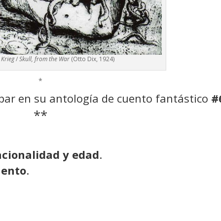
 Krieg
/
Skull, from the War
(Otto Dix, 1924)
*
cipar en su antología de cuento fantástico
#
**
acionalidad y edad
.
uento
.