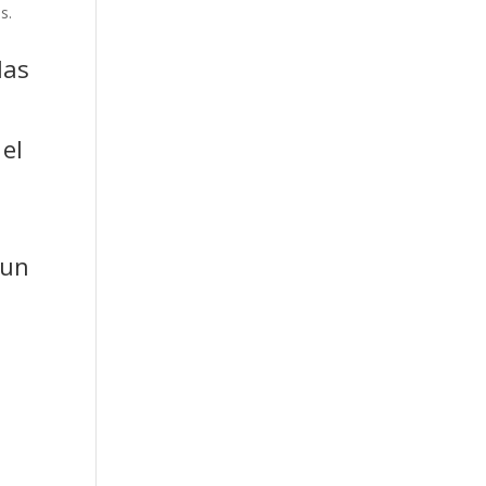
s.
las
 el
 un