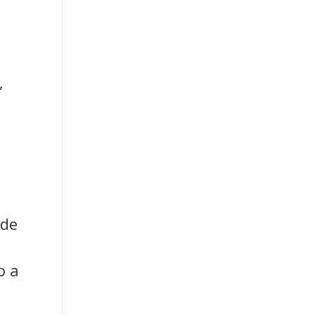
,
 de
r
o a