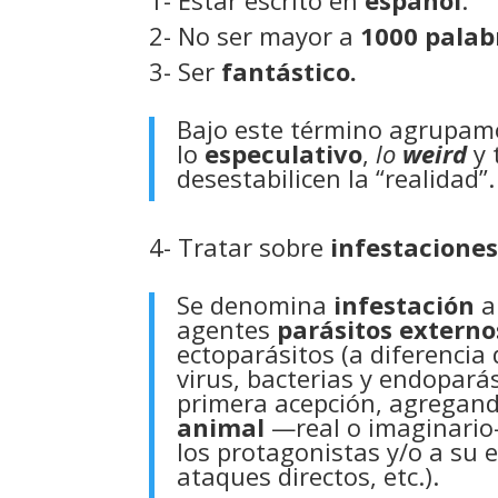
1- Estar escrito en
español
.
2- No ser mayor a
1000 palab
3- Ser
fantástico.
Bajo este término agrupam
lo
especulativo
,
lo
weird
y 
desestabilicen la “realidad”.
4- Tratar sobre
infestacione
Se denomina
infestación
a
agentes
parásitos externo
ectoparásitos (a diferencia 
virus, bacterias y endopará
primera acepción, agregand
animal
—real o imaginari
los protagonistas y/o a su 
ataques directos, etc.).