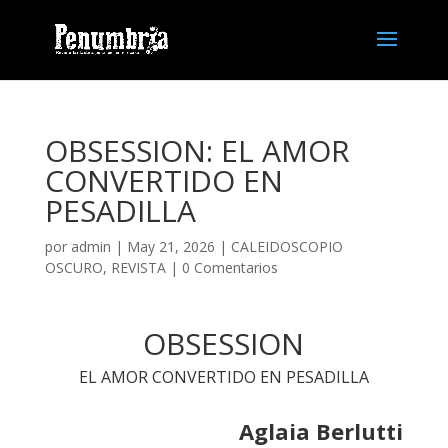
OBSESSION: EL AMOR
CONVERTIDO EN
PESADILLA
por
admin
| May 21, 2026 |
CALEIDOSCOPIO
OSCURO
,
REVISTA
|
0 Comentarios
OBSESSION
EL AMOR CONVERTIDO EN PESADILLA
Aglaia Berlutti