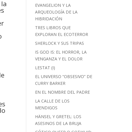
 la
EVANGELION Y LA
es
ARQUEOLOGÍA DE LA
HIBRIDACIÓN
er
TRES LIBROS QUE
o
EXPLORAN EL ECOTERROR
SHERLOCK Y SUS TRIPAS
IS GOD IS: EL HORROR, LA
VENGANZA Y EL DOLOR
LESTAT (I)
de
EL UNIVERSO “OBSESIVO” DE
e
CURRY BARKER
EN EL NOMBRE DEL PADRE
LA CALLE DE LOS
es
MENDIGOS
lo
HÄNSEL Y GRETEL: LOS
ASESINOS DE LA BRUJA