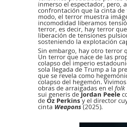
inmerso el espectador, pero, 
confrontación que la cinta de 
modo, el terror muestra imág
incomodidad liberamos tensión
terror, es decir, hay terror q
liberación de tensiones pulsio
sosteniendo la explotación cap
Sin embargo, hay otro terror
Un terror que nace de las pro
colapso del imperio estadouni
sola llegada de Trump a la pr
que se revela como hegemónic
colapso del hegemón. Vivimos 
obras de arraigadas en el
folk
sui generis de
Jordan Peele
co
de
Oz Perkins
y el director c
cinta
Weapons
(2025)
.