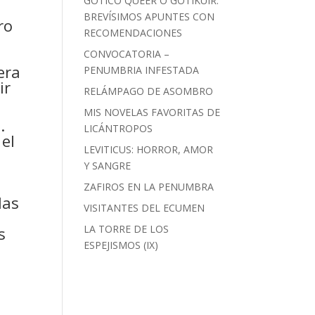
GÓTICO QUEER O GOTIKUIR:
BREVÍSIMOS APUNTES CON
ro
RECOMENDACIONES
CONVOCATORIA –
era
PENUMBRIA INFESTADA
ir
RELÁMPAGO DE ASOMBRO
MIS NOVELAS FAVORITAS DE
.
LICÁNTROPOS
 el
LEVITICUS: HORROR, AMOR
a
Y SANGRE
ZAFIROS EN LA PENUMBRA
las
VISITANTES DEL ECUMEN
LA TORRE DE LOS
s
ESPEJISMOS (IX)