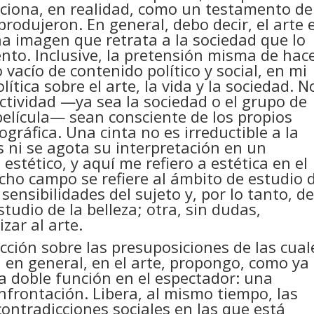
ciona, en realidad, como un testamento de
produjeron. En general, debo decir, el arte 
a imagen que retrata a la sociedad que lo
to. Inclusive, la pretensión misma de hac
acío de contenido político y social, en mi
ítica sobre el arte, la vida y la sociedad. N
lectividad —ya sea la sociedad o el grupo de
elícula— sean consciente de los propios
ráfica. Una cinta no es irreductible a la
 ni se agota su interpretación en un
estético, y aquí me refiero a estética en el
cho campo se refiere al ámbito de estudio 
sensibilidades del sujeto y, por lo tanto, d
tudio de la belleza; otra, sin dudas,
zar al arte.
cción sobre las presuposiciones de las cual
, en general, en el arte, propongo, como ya 
na doble función en el espectador: una
nfrontación. Libera, al mismo tiempo, las
ontradicciones sociales en las que está