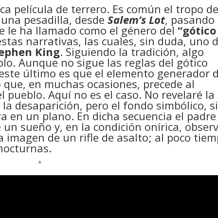
ca película de terrero. Es común el tropo de
 una pesadilla, desde
Salem’s Lot
, pasando
 se le ha llamado como el género del
“gótico
estas narrativas, las cuales, sin duda, uno 
ephen King
. Siguiendo la tradición, algo
lo. Aunque no sigue las reglas del gótico
este último es que el elemento generador 
o que, en muchas ocasiones, precede al
l pueblo. Aquí no es el caso. No revelaré la
 la desaparición, pero el fondo simbólico, s
ra en un plano. En dicha secuencia el padre
 un sueño y, en la condición onírica, obser
 imagen de un rifle de asalto; al poco tiem
nocturnas.
*