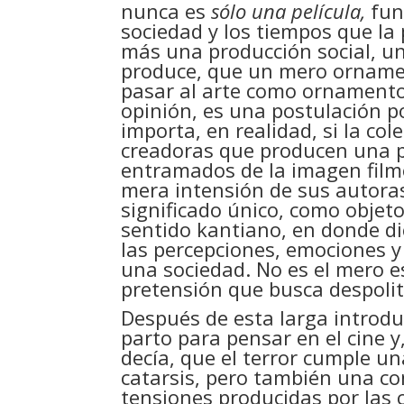
nunca es
sólo una película,
fun
sociedad y los tiempos que la 
más una producción social, un
produce, que un mero ornamen
pasar al arte como ornamento v
opinión, es una postulación pol
importa, en realidad, si la co
creadoras que producen una p
entramados de la imagen filmog
mera intensión de sus autoras
significado único, como objeto 
sentido kantiano, en donde di
las percepciones, emociones y 
una sociedad. No es el mero es
pretensión que busca despoliti
Después de esta larga introdu
parto para pensar en el cine y
decía, que el terror cumple u
catarsis, pero también una co
tensiones producidas por las c