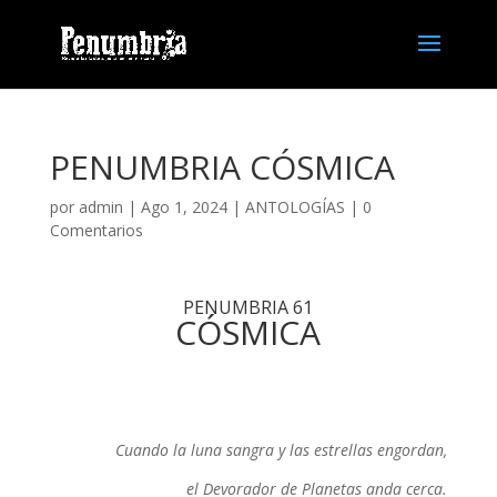
PENUMBRIA CÓSMICA
por
admin
| Ago 1, 2024 |
ANTOLOGÍAS
|
0
Comentarios
PENUMBRIA 61
CÓSMICA
Cuando la luna sangra y las estrellas engordan,
el Devorador de Planetas anda cerca.