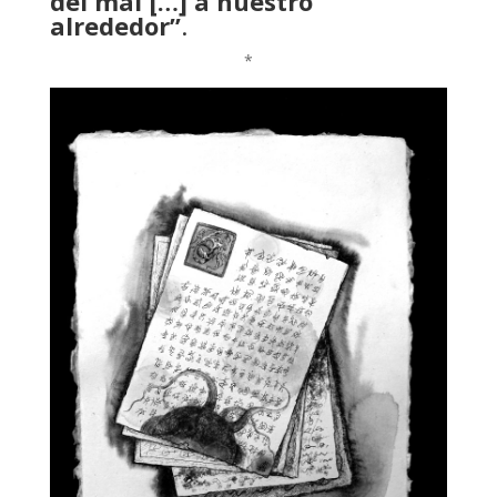
del mal […] a nuestro
alrededor”
.
*