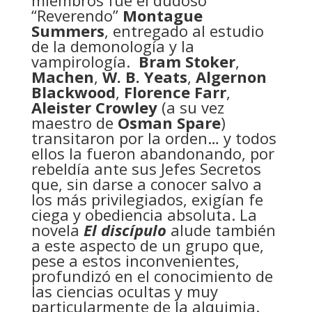
miembros fue el dudoso
“Reverendo”
Montague
Summers
, entregado al estudio
de la demonología y la
vampirología.
Bram Stoker
,
Machen
,
W. B. Yeats
,
Algernon
Blackwood
,
Florence Farr
,
Aleister Crowley
(a su vez
maestro de
Osman Spare
)
transitaron por la orden… y todos
ellos la fueron abandonando, por
rebeldía ante sus Jefes Secretos
que, sin darse a conocer salvo a
los más privilegiados, exigían fe
ciega y obediencia absoluta. La
novela
El discípulo
alude también
a este aspecto de un grupo que,
pese a estos inconvenientes,
profundizó en el conocimiento de
las ciencias ocultas y muy
particularmente de la alquimia.