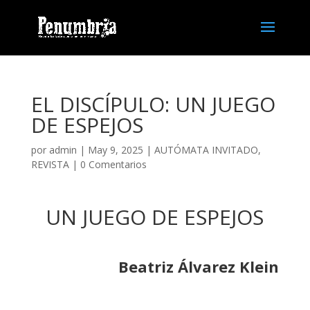
EL DISCÍPULO: UN JUEGO
DE ESPEJOS
por
admin
| May 9, 2025 |
AUTÓMATA INVITADO
,
REVISTA
|
0 Comentarios
UN JUEGO DE ESPEJOS
Beatriz Álvarez Klein