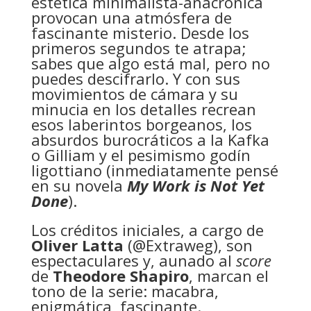
estética minimalista-anacrónica
provocan una atmósfera de
fascinante misterio. Desde los
primeros segundos te atrapa;
sabes que algo está mal, pero no
puedes descifrarlo. Y con sus
movimientos de cámara y su
minucia en los detalles recrean
esos laberintos borgeanos, los
absurdos burocráticos a la Kafka
o Gilliam y el pesimismo godín
ligottiano (inmediatamente pensé
en su novela
My Work is Not Yet
Done
).
Los créditos iniciales, a cargo de
Oliver Latta
(
@Extraweg
), son
espectaculares y, aunado al
score
de
Theodore Shapiro
, marcan el
tono de la serie: macabra,
enigmática, fascinante.