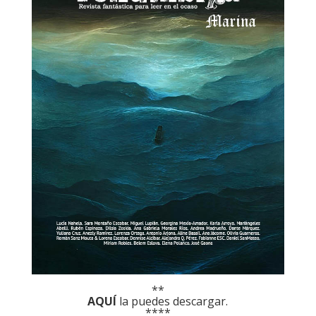
**
AQUÍ
la puedes descargar.
****