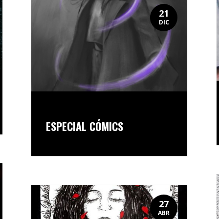
21
DIC
ESPECIAL CÓMICS
27
ABR