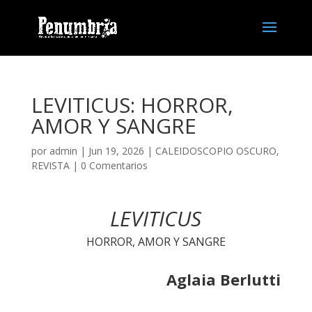
LEVITICUS: HORROR,
AMOR Y SANGRE
por
admin
| Jun 19, 2026 |
CALEIDOSCOPIO OSCURO
,
REVISTA
|
0 Comentarios
LEVITICUS
HORROR, AMOR Y SANGRE
Aglaia Berlutti