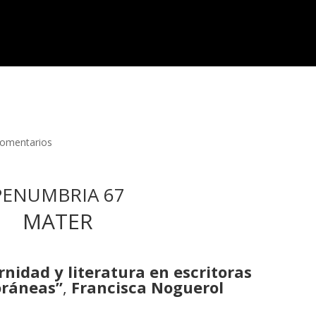
Comentarios
PENUMBRIA 67
MATER
nidad y literatura en escritoras
oráneas”
,
Francisca Noguerol