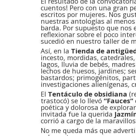
El resultado de la convocatori
cuentos! Pero con una gran p
escritos por mujeres. Nos gu
nuestras antologías al menos 
barda. Por supuesto que nos 
reflexionar sobre el poco int
sucedió en nuestro taller de 
Así, en la
Tienda de antigüed
incesto, mordidas, catedrales,
lagos, lluvia de bebés, madre
lechos de huesos, jardines; s
bastardos; primogénitos, parto
investigaciones alienígenas, c
El
Tentáculo de obsidiana
(r
trastocó) se lo llevó
“Fauces”
poética y dolorosa de explorar
invitada fue la querida
Jazmí
corrió a cargo de la maravillo
No me queda más que advertir