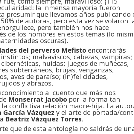
a fue, como siempre, maravilloso: ¡115
eculiaridad: la inmensa mayoría fueron
sta presumir que llevamos años publicando 
50% de autoras, pero esta vez se volaron l
enorgullece, pero también nos hace
erés de los hombres en estos temas (lo mis
maternidades oscuras).
ades del perverso Mefisto
encontrarás
 instintos; malvaviscos, cabezas, vampiras;
s cibernéticas, huidas; juegos de muñecas,
eres subterráneos, brujas, venganzas,
s, aves de paraíso; (in)felicidades,
rujidos y abrazos.
econocimiento al cuento que más nos
de
Monserrat Jacobo
por la forma tan
 la conflictiva relación madre-hija. La auto
n García Vázquez
y el arte de portada/cont
sa
Beatriz Vázquez Torres
.
te que de esta antología no saldrás de un