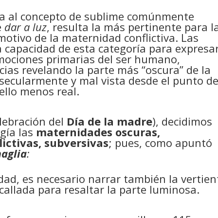
sta al concepto de sublime comúnmente
e
dar a luz
, resulta la más pertinente para l
otivo de la maternidad conflictiva. Las
la capacidad de esta categoría para expresa
mociones primarias del ser humano,
ias revelando la parte más “oscura” de la
 secularmente y mal vista desde el punto d
ello menos real.
elebración del
Día de la madre
), decidimos
gía las
maternidades oscuras,
lictivas, subversivas
; pues, como apuntó
aglia
:
ad, es necesario narrar también la vertien
callada para resaltar la parte luminosa.