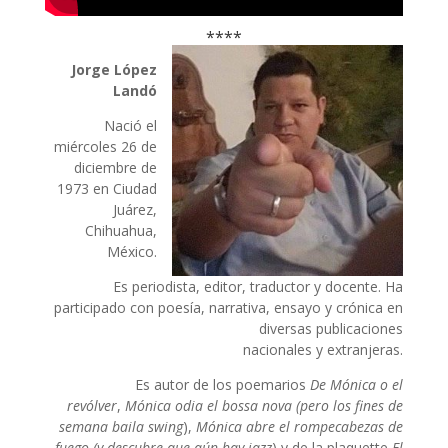
****
Jorge López
Landó
Nació el
miércoles 26 de
diciembre de
1973 en Ciudad
Juárez,
Chihuahua,
México.
Es periodista, editor, traductor y docente. Ha
participado con poesía, narrativa, ensayo y crónica en
diversas publicaciones
nacionales y extranjeras.
Es autor de los poemarios
De Mónica o el
revólver
,
Mónica odia el bossa nova (pero los fines de
semana baila swing
),
Mónica abre el rompecabezas de
fuego (y descubre que aún hay jazz
) y de la plaquette
El