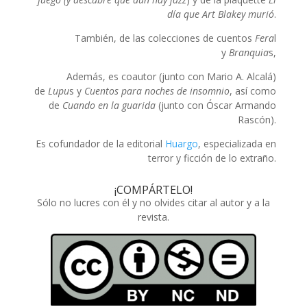
día que Art Blakey murió
.
También, de las colecciones de cuentos
Fera
l
y
Branquia
s,
Además, es coautor (junto con Mario A. Alcalá)
de
Lupu
s y
Cuentos para noches de insomnio
, así como
de
Cuando en la guarida
(junto con Óscar Armando
Rascón).
Es cofundador de la editorial
Huargo
, especializada en
terror y ficción de lo extraño.
¡COMPÁRTELO!
Sólo no lucres con él y no olvides citar al autor y a la
revista.