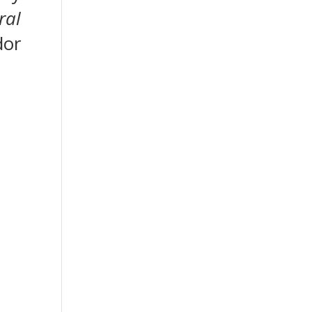
ral
dor