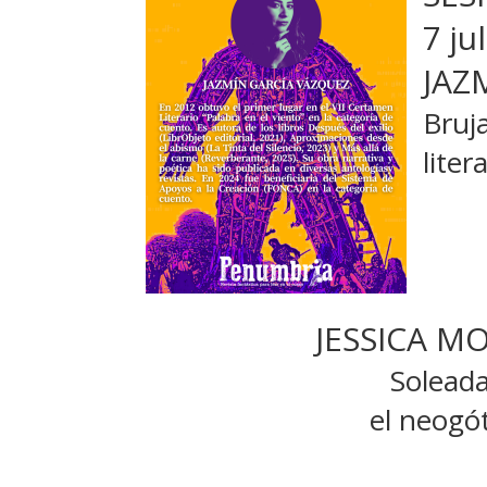
7 ju
JAZ
Bruja
liter
JESSICA M
Soleada
el neogót