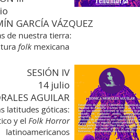
lio
MÍN GARCÍA VÁZQUEZ
s de nuestra tierra:
atura
folk
mexicana
SESIÓN IV
14 julio
ORALES AGUILAR
s latitudes góticas:
ico y el
Folk Horror
latinoamericanos