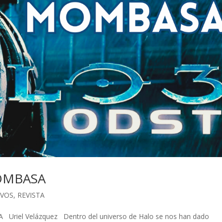
OMBASA
IVOS
,
REVISTA
iel Velázquez Dentro del universo de Halo se nos han dado