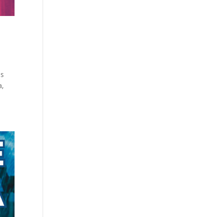
ás
a,