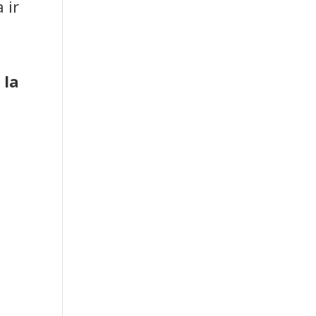
 ir
a
 la