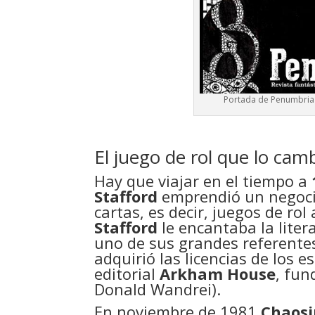
Portada de Penumbria 2
El juego de rol que lo cam
Hay que viajar en el tiempo a
Stafford
emprendió un negoci
cartas, es decir, juegos de rol
Stafford
le encantaba la liter
uno de sus grandes referentes.
adquirió las licencias de los e
editorial
Arkham House
, fun
Donald Wandrei).
En noviembre de 1981
Chaos