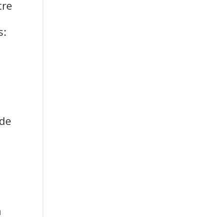
tre
s:
 de
a