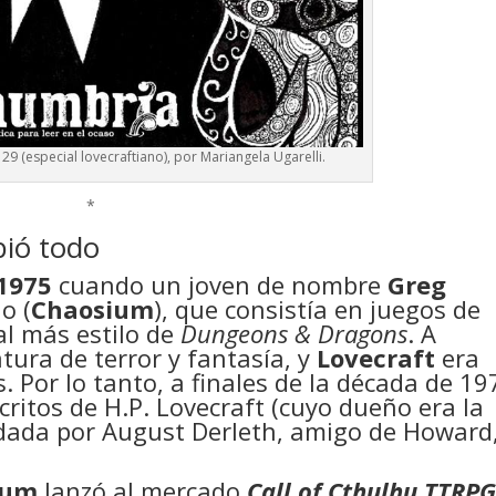
9 (especial lovecraftiano), por Mariangela Ugarelli.
*
bió todo
1975
cuando un joven de nombre
Greg
o (
Chaosium
), que consistía en juegos de
 al más estilo de
Dungeons & Dragons
. A
atura de terror y fantasía, y
Lovecraft
era
 Por lo tanto, a finales de la década de 19
scritos de H.P. Lovecraft (cuyo dueño era la
dada por August Derleth, amigo de Howard,
ium
lanzó al mercado
Call of Cthulhu TTRP