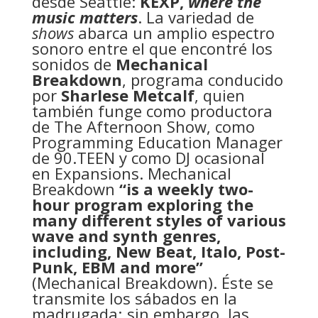
desde Seattle:
KEXP,
where the
music matters
. La variedad de
shows
abarca un amplio espectro
sonoro entre el que encontré los
sonidos de
Mechanical
Breakdown
, programa conducido
por
Sharlese Metcalf
, quien
también funge como productora
de The Afternoon Show, como
Programming Education Manager
de 90.TEEN y como DJ ocasional
en Expansions. Mechanical
Breakdown
“is a weekly two-
hour program exploring the
many different styles of various
wave and synth genres,
including, New Beat, Italo, Post-
Punk, EBM and more”
(Mechanical Breakdown). Éste se
transmite los sábados en la
madrugada; sin embargo, las