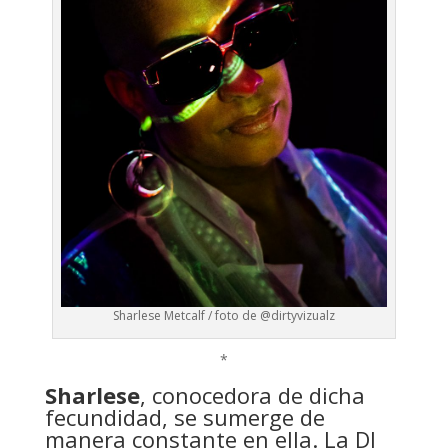
Sharlese Metcalf / foto de @dirtyvizualz
*
Sharlese
, conocedora de dicha
fecundidad, se sumerge de
manera constante en ella. La DJ