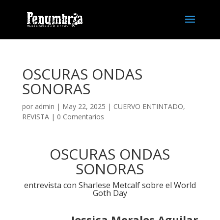
OSCURAS ONDAS
SONORAS
por
admin
| May 22, 2025 |
CUERVO ENTINTADO
,
REVISTA
|
0 Comentarios
OSCURAS ONDAS
SONORAS
entrevista con Sharlese Metcalf sobre el World
Goth Day
Jessica Morales Aguilar