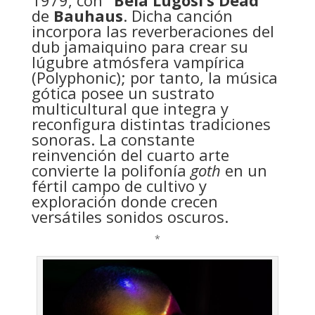
1979, con
“Bela Lugosi’s Dead”
de
Bauhaus
. Dicha canción
incorpora las reverberaciones del
dub jamaiquino para crear su
lúgubre atmósfera vampírica
(Polyphonic); por tanto, la música
gótica posee un sustrato
multicultural que integra y
reconfigura distintas tradiciones
sonoras. La constante
reinvención del cuarto arte
convierte la polifonía
goth
en un
fértil campo de cultivo y
exploración donde crecen
versátiles sonidos oscuros.
*