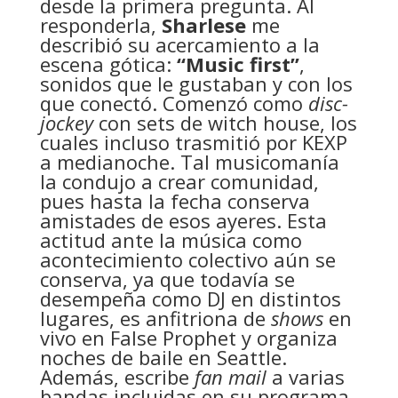
desde la primera pregunta. Al
responderla,
Sharlese
me
describió su acercamiento a la
escena gótica:
“Music first”
,
sonidos que le gustaban y con los
que conectó. Comenzó como
disc-
jockey
con sets de witch house, los
cuales incluso trasmitió por KEXP
a medianoche. Tal musicomanía
la condujo a crear comunidad,
pues hasta la fecha conserva
amistades de esos ayeres. Esta
actitud ante la música como
acontecimiento colectivo aún se
conserva, ya que todavía se
desempeña como DJ en distintos
lugares, es anfitriona de
shows
en
vivo en False Prophet y organiza
noches de baile en Seattle.
Además, escribe
fan mail
a varias
bandas incluidas en su programa