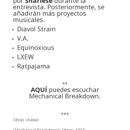
por
Sharlese
durante la
entrevista. Posteriormente, se
añadirán más proyectos
musicales.
Diavol Strain
V.A.
Equinoxious
LXEW
Ratpajama
**
AQUÍ
puedes escuchar
Mechanical Breakdown.
***
Obras citadas
“Mechanical Breakdown”.
Shows
, KEXP,