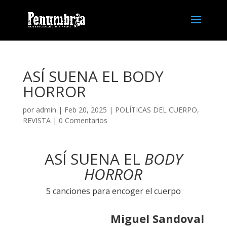
ASÍ SUENA EL BODY
HORROR
por
admin
| Feb 20, 2025 |
POLÍTICAS DEL CUERPO
,
REVISTA
|
0 Comentarios
ASÍ SUENA EL
BODY
HORROR
5 canciones para encoger el cuerpo
Miguel Sandoval