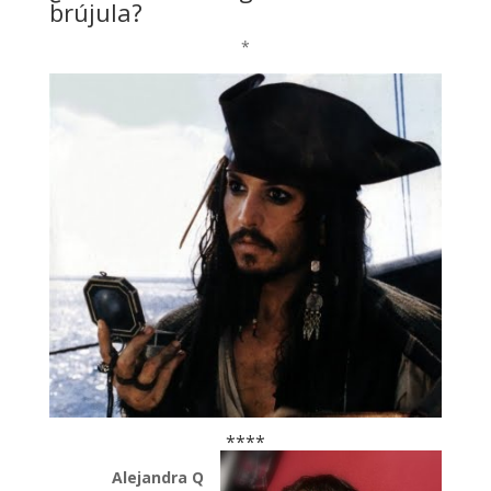
brújula?
*
****
Alejandra Q