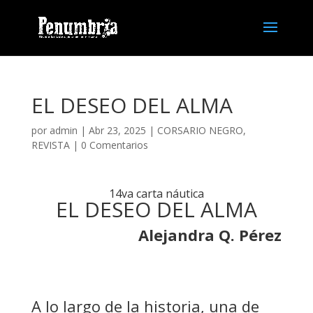
EL DESEO DEL ALMA
por
admin
| Abr 23, 2025 |
CORSARIO NEGRO
,
REVISTA
|
0 Comentarios
14va carta náutica
EL DESEO DEL ALMA
Alejandra Q. Pérez
A lo largo de la historia, una de