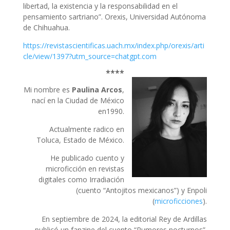
libertad, la existencia y la responsabilidad en el
pensamiento sartriano”. Orexis, Universidad Autónoma
de Chihuahua.
https://revistascientificas.uach.mx/index.php/orexis/arti
cle/view/1397?utm_source=chatgpt.com
****
Mi nombre es
Paulina Arcos
,
nací en la Ciudad de México
en1990.
Actualmente radico en
Toluca, Estado de México.
He publicado cuento y
microficción en revistas
digitales como Irradiación
(cuento “Antojitos mexicanos”) y Enpoli
(
microficciones
).
En septiembre de 2024, la editorial Rey de Ardillas
publicó un fanzine del cuento “Rumores nocturnos”.