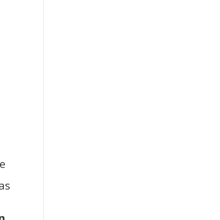
de
as
a
ón