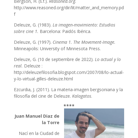
Bergson, H. (s.f.).
Reasoned.org.
http://www.reasoned.org/dir/lit/matter_and_memory.pd
f
Deleuze, G. (1983).
La imagen-movimiento: Estudios
sobre cine 1.
Barcelona: Paidós Ibérica.
Deleuze, G. (1997).
Cinema 1. The Movement-Image.
Minneapolis: University of Minnesota Press.
Deleuze, G. (10 de septiembre de 2022).
Lo actual y lo
real.
Deleuze :
http://deleuzefilosofia.blogspot.com/2007/08/lo-actual-
y-lo-virtual-gilles-deleuze.html
Ezcurdia, J. (2011). La materia-imagen bergsoniana y la
filosofía del cine de Deleuze.
Kalagatos
.
****
Juan Manuel Diaz de
la Torre
Nací en la Ciudad de