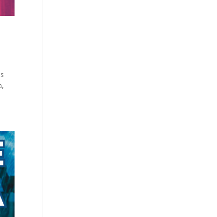
ás
a,