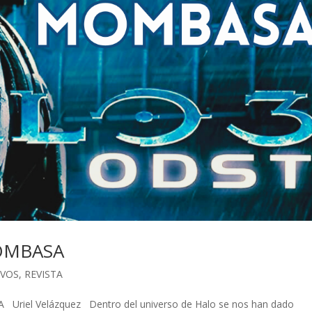
OMBASA
IVOS
,
REVISTA
iel Velázquez Dentro del universo de Halo se nos han dado