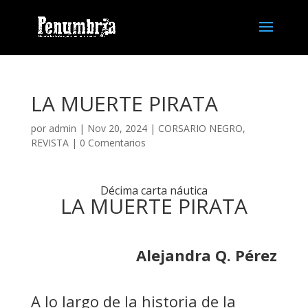
LA MUERTE PIRATA
por
admin
| Nov 20, 2024 |
CORSARIO NEGRO
,
REVISTA
|
0 Comentarios
Décima carta náutica
LA MUERTE PIRATA
Alejandra Q. Pérez
A lo largo de la historia de la