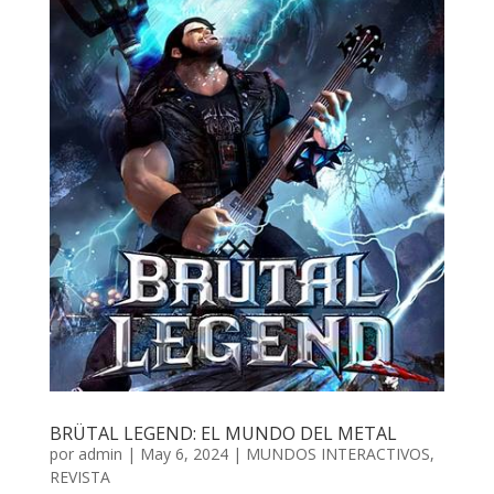
BRÜTAL LEGEND: EL MUNDO DEL METAL
por
admin
| May 6, 2024 |
MUNDOS INTERACTIVOS
,
REVISTA